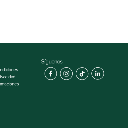
Ubicación
Av. Las Begonias 475
Síguenos
ondiciones
rivacidad
lamaciones