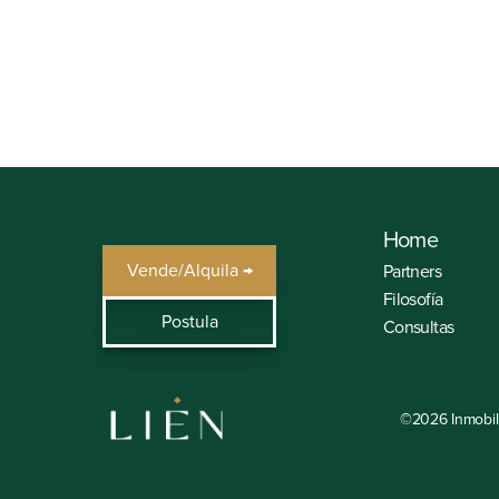
Celular
(+51) 981 609 461
Home
Vende/Alquila →
Partners
Filosofía
Postula
Consultas
©2026 Inmobili