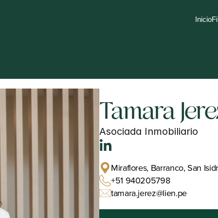
Inicio
Fi
Tamara Jere
Asociada Inmobiliario
Miraflores, Barranco, San Isid
+51 940205798
tamara.jerez@lien.pe