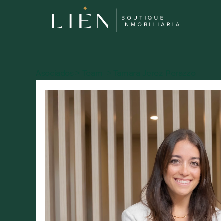
Asociados > Team  > Tamara Jerez Perazzo