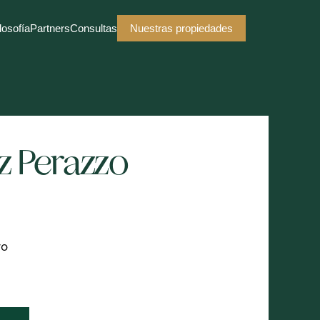
losofía
Partners
Consultas
Nuestras propiedades
z Perazzo
ro