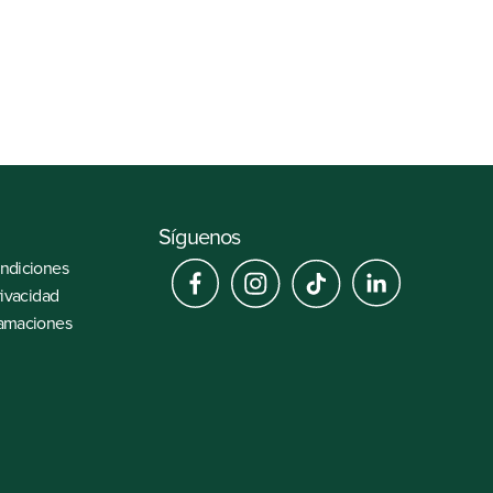
Ubicación
Av. Las Begonias 475
Síguenos
ondiciones
rivacidad
lamaciones