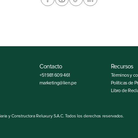
Correo
marketing@lien.pe
Contacto
Recursos
+51 981 609 461
Términos y c
marketing@lien.pe
Políticas de P
Libro de Rec
aria y Constructora Reluxury S.A.C. Todos los derechos reservados.