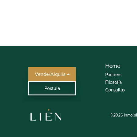
Celular
(+51) 981 609 461
Home
Vende/Alquila →
Partners
Filosofía
Postula
Consultas
©2026 Inmobili