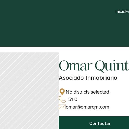
Inicio
Fi
Omar Quinta
Asociado Inmobiliario
No districts selected
+51 0
omar@omarqm.com
Contactar