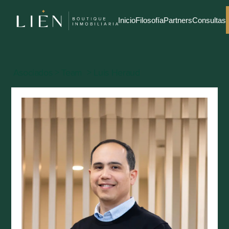
Inicio
Filosofía
Partners
Consultas
Asociados > Team  > Luis Heraud