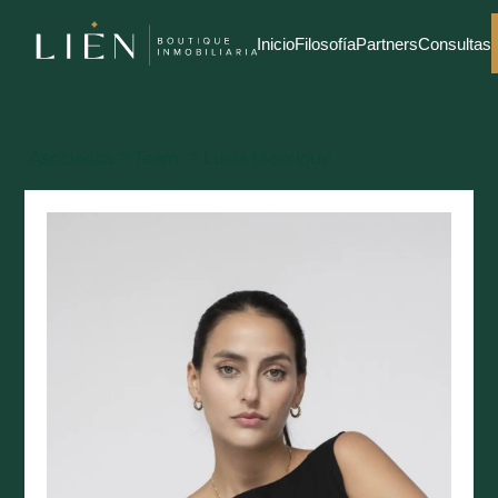
Inicio
Filosofía
Partners
Consultas
Asociados > Team  > Lucia Manrique